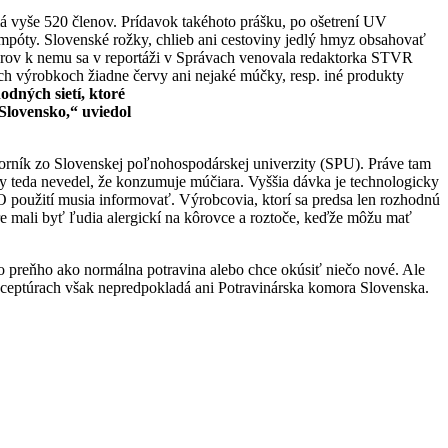
má vyše 520 členov. Prídavok takéhoto prášku, po ošetrení UV
mpóty. Slovenské rožky, chlieb ani cestoviny jedlý hmyz obsahovať
károv k nemu sa v reportáži v Správach venovala redaktorka STVR
ch výrobkoch žiadne červy ani nejaké múčky, resp. iné produkty
odných sietí, ktoré
Slovensko,“ uviedol
borník zo Slovenskej poľnohospodárskej univerzity (SPU). Práve tam
k by teda nevedel, že konzumuje múčiara. Vyššia dávka je technologicky
 O použití musia informovať. Výrobcovia, ktorí sa predsa len rozhodnú
re mali byť ľudia alergickí na kôrovce a roztoče, keďže môžu mať
 to preňho ako normálna potravina alebo chce okúsiť niečo nové. Ale
 receptúrach však nepredpokladá ani Potravinárska komora Slovenska.