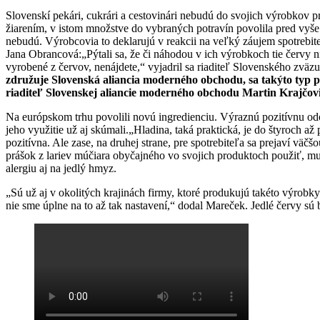
Slovenskí pekári, cukrári a cestovinári nebudú do svojich výrobkov 
žiarením, v istom množstve do vybraných potravín povolila pred vyš
nebudú. Výrobcovia to deklarujú v reakcii na veľký záujem spotrebi
Jana Obrancová:„Pýtali sa, že či náhodou v ich výrobkoch tie červy 
vyrobené z červov, nenájdete,“ vyjadril sa riaditeľ Slovenského zvä
združuje Slovenská aliancia moderného obchodu, sa takýto typ pe
riaditeľ Slovenskej aliancie moderného obchodu Martin Krajčovi
Na európskom trhu povolili novú ingredienciu. Výraznú pozitívnu od
jeho využitie už aj skúmali.„Hladina, taká praktická, je do štyroch a
pozitívna. Ale zase, na druhej strane, pre spotrebiteľa sa prejaví v
prášok z lariev múčiara obyčajného vo svojich produktoch použiť, mu
alergiu aj na jedlý hmyz.
„Sú už aj v okolitých krajinách firmy, ktoré produkujú takéto výrobk
nie sme úplne na to až tak nastavení,“ dodal Mareček. Jedlé červy sú