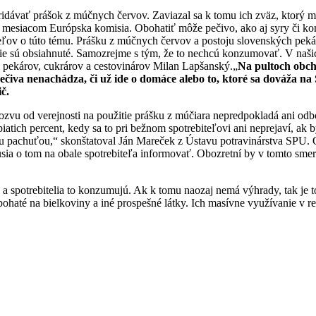
pridávať prášok z múčnych červov. Zaviazal sa k tomu ich zväz, ktorý 
e mesiacom Európska komisia. Obohatiť môže pečivo, ako aj syry či ko
teľov o túto tému. Prášku z múčnych červov a postoju slovenských pe
nie sú obsiahnuté. Samozrejme s tým, že to nechcú konzumovať. V naši
zu pekárov, cukrárov a cestovinárov Milan Lapšanský.„
Na pultoch obch
čiva nenachádza, či už ide o domáce alebo to, ktoré sa dováža na 
č.
ozvu od verejnosti na použitie prášku z múčiara nepredpokladá ani od
ž piatich percent, kedy sa to pri bežnom spotrebiteľovi ani neprejaví, a
äčšou pachuťou,“ skonštatoval Ján Mareček z Ústavu potravinárstva SPU.
sia o tom na obale spotrebiteľa informovať. Obozretní by v tomto sme
y a spotrebitelia to konzumujú. Ak k tomu naozaj nemá výhrady, tak je
 bohaté na bielkoviny a iné prospešné látky. Ich masívne využívanie v