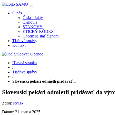
O nás
Čísla a fakty
Členovia
STANOVY
ETICKÝ KÓDEX
Chcem sa stať členom
Tlačové správy
Kontakt
Hlavná stránka
/
Tlačové správy
/
Slovenskí pekári odmietli pridávať...
Slovenskí pekári odmietli pridávať do výr
Zdroj:
stvr.sk
Dátum: 21. marca 2025