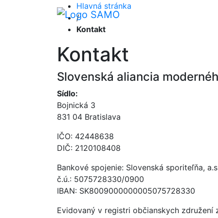
Hlavná stránka
/
Kontakt
Kontakt
Slovenská aliancia moderné
Sídlo:
Bojnická 3
831 04 Bratislava
IČO: 42448638
DIČ: 2120108408
Bankové spojenie: Slovenská sporiteľňa, a.s
č.ú.: 5075728330/0900
IBAN: SK8009000000005075728330
Evidovaný v registri občianskych združen