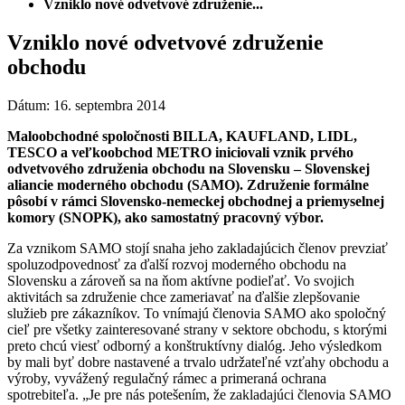
Vzniklo nové odvetvové združenie...
Vzniklo nové odvetvové združenie
obchodu
Dátum: 16. septembra 2014
Maloobchodné spoločnosti BILLA, KAUFLAND, LIDL,
TESCO a veľkoobchod METRO iniciovali vznik prvého
odvetvového združenia obchodu na Slovensku – Slovenskej
aliancie moderného obchodu (SAMO). Združenie formálne
pôsobí v rámci Slovensko-nemeckej obchodnej a priemyselnej
komory (SNOPK), ako samostatný pracovný výbor.
Za vznikom SAMO stojí snaha jeho zakladajúcich členov prevziať
spoluzodpovednosť za ďalší rozvoj moderného obchodu na
Slovensku a zároveň sa na ňom aktívne podieľať. Vo svojich
aktivitách sa združenie chce zameriavať na ďalšie zlepšovanie
služieb pre zákazníkov. To vnímajú členovia SAMO ako spoločný
cieľ pre všetky zainteresované strany v sektore obchodu, s ktorými
preto chcú viesť odborný a konštruktívny dialóg. Jeho výsledkom
by mali byť dobre nastavené a trvalo udržateľné vzťahy obchodu a
výroby, vyvážený regulačný rámec a primeraná ochrana
spotrebiteľa. „Je pre nás potešením, že zakladajúci členovia SAMO