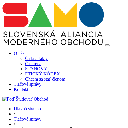
O nás
Čísla a fakty
Členovia
STANOVY
ETICKÝ KÓDEX
Chcem sa stať členom
Tlačové správy
Kontakt
Hlavná stránka
/
Tlačové správy
/