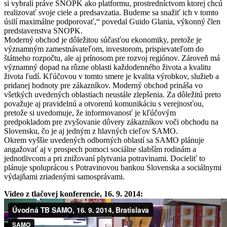
si vybrali práve SNOPK ako platformu, prostredníctvom ktorej chcú
realizovať svoje ciele a predsavzatia. Budeme sa snažiť ich v tomto
úsilí maximálne podporovať,“ povedal Guido Glania, výkonný člen
predstavenstva SNOPK.
Moderný obchod je dôležitou súčasťou ekonomiky, pretože je
významným zamestnávateľom, investorom, prispievateľom do
štátneho rozpočtu, ale aj prínosom pre rozvoj regiónov. Zároveň má
významný dopad na rôzne oblasti každodenného života a kvalitu
života ľudí. Kľúčovou v tomto smere je kvalita výrobkov, služieb a
pridanej hodnoty pre zákazníkov. Moderný obchod prináša vo
všetkých uvedených oblastiach neustále zlepšenia. Za dôležitú preto
považuje aj pravidelnú a otvorenú komunikáciu s verejnosťou,
pretože si uvedomuje, že informovanosť je kľúčovým
predpokladom pre zvyšovanie dôvery zákazníkov voči obchodu na
Slovensku, čo je aj jedným z hlavných cieľov SAMO.
Okrem vyššie uvedených odborných oblastí sa SAMO plánuje
angažovať aj v prospech pomoci sociálne slabším rodinám a
jednotlivcom a pri znižovaní plytvania potravinami. Docieliť to
plánuje spoluprácou s Potravinovou bankou Slovenska a sociálnymi
výdajňami zriadenými samosprávami.
Video z tlačovej konferencie, 16. 9. 2014: