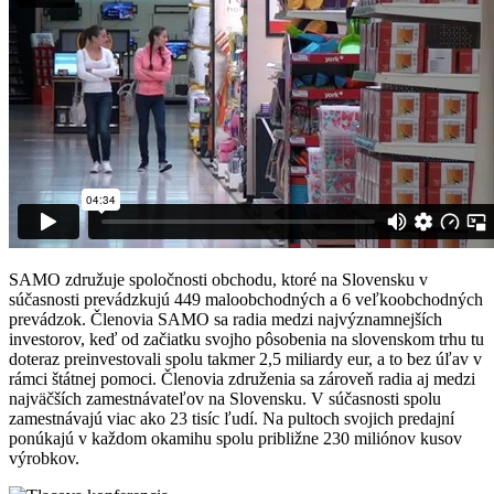
SAMO združuje spoločnosti obchodu, ktoré na Slovensku v
súčasnosti prevádzkujú 449 maloobchodných a 6 veľkoobchodných
prevádzok. Členovia SAMO sa radia medzi najvýznamnejších
investorov, keď od začiatku svojho pôsobenia na slovenskom trhu tu
doteraz preinvestovali spolu takmer 2,5 miliardy eur, a to bez úľav v
rámci štátnej pomoci. Členovia združenia sa zároveň radia aj medzi
najväčších zamestnávateľov na Slovensku. V súčasnosti spolu
zamestnávajú viac ako 23 tisíc ľudí. Na pultoch svojich predajní
ponúkajú v každom okamihu spolu približne 230 miliónov kusov
výrobkov.