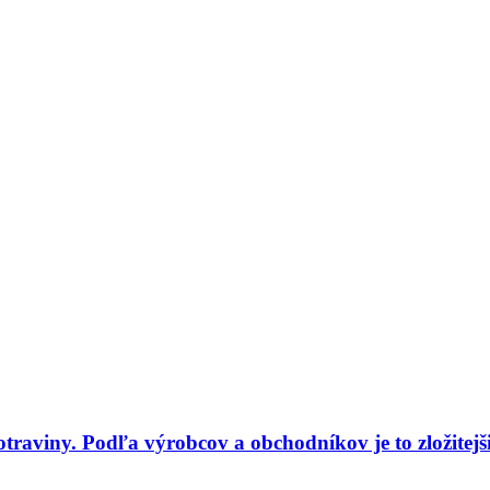
traviny. Podľa výrobcov a obchodníkov je to zložitejš