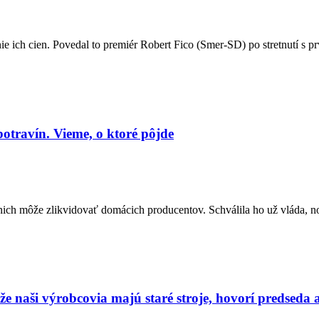
e ich cien. Povedal to premiér Robert Fico (Smer-SD) po stretnutí s 
otravín. Vieme, o ktoré pôjde
ich môže zlikvidovať domácich producentov. Schválila ho už vláda, no
že naši výrobcovia majú staré stroje, hovorí predseda