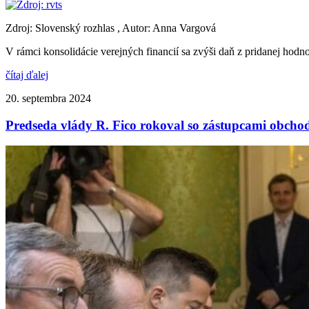
Zdroj: Slovenský rozhlas , Autor: Anna Vargová
V rámci konsolidácie verejných financií sa zvýši daň z pridanej ho
čítaj ďalej
20. septembra 2024
Predseda vlády R. Fico rokoval so zástupcami obcho