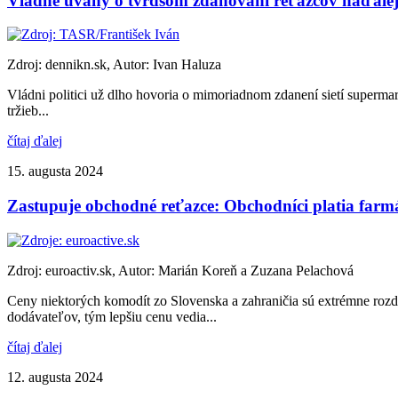
Vládne úvahy o tvrdšom zdaňovaní reťazcov naďalej ne
Zdroj: dennikn.sk, Autor: Ivan Haluza
Vládni politici už dlho hovoria o mimoriadnom zdanení sietí supermark
tržieb...
čítaj ďalej
15. augusta 2024
Zastupuje obchodné reťazce: Obchodníci platia farm
Zdroj: euroactiv.sk, Autor: Marián Koreň a Zuzana Pelachová
Ceny niektorých komodít zo Slovenska a zahraničia sú extrémne rozd
dodávateľov, tým lepšiu cenu vedia...
čítaj ďalej
12. augusta 2024