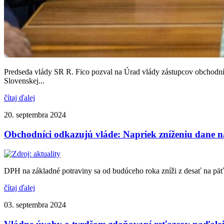
Predseda vlády SR R. Fico pozval na Úrad vlády zástupcov obchodníko
Slovenskej...
čítaj ďalej
20. septembra 2024
Obchodníci odkazujú vláde: Napriek zníženiu dane na
DPH na základné potraviny sa od budúceho roka zníži z desať na päť 
čítaj ďalej
03. septembra 2024