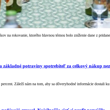
v na rokovanie, ktorého hlavnou témou bolo zníženie dane z pridanej h
 základné potraviny spotrebiteľ za celkový nákup nez
percent. Záleží nám na tom, aby sa dôveryhodné informácie dostali ku 