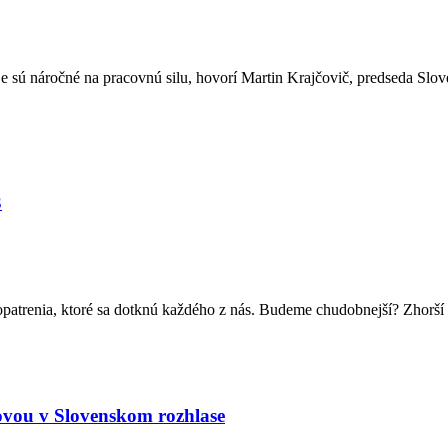
oje sú náročné na pracovnú silu, hovorí Martin Krajčovič, predseda Slo
3
e opatrenia, ktoré sa dotknú každého z nás. Budeme chudobnejší? Zhorš
ovou v Slovenskom rozhlase