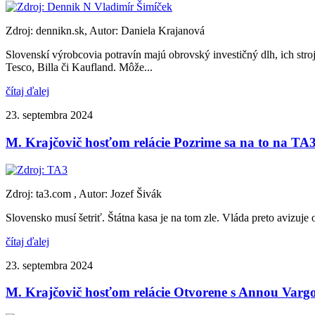
Zdroj: dennikn.sk, Autor: Daniela Krajanová
Slovenskí výrobcovia potravín majú obrovský investičný dlh, ich str
Tesco, Billa či Kaufland. Môže...
čítaj ďalej
23. septembra 2024
M. Krajčovič hosťom relácie Pozrime sa na to na TA
Zdroj: ta3.com , Autor: Jozef Šivák
Slovensko musí šetriť. Štátna kasa je na tom zle. Vláda preto avizuj
čítaj ďalej
23. septembra 2024
M. Krajčovič hosťom relácie Otvorene s Annou Varg