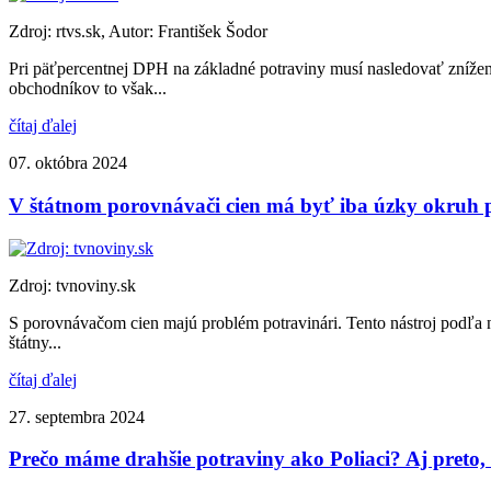
Zdroj: rtvs.sk, Autor: František Šodor
Pri päťpercentnej DPH na základné potraviny musí nasledovať zníženi
obchodníkov to však...
čítaj ďalej
07. októbra 2024
V štátnom porovnávači cien má byť iba úzky okruh p
Zdroj: tvnoviny.sk
S porovnávačom cien majú problém potravinári. Tento nástroj podľa n
štátny...
čítaj ďalej
27. septembra 2024
Prečo máme drahšie potraviny ako Poliaci? Aj preto, 