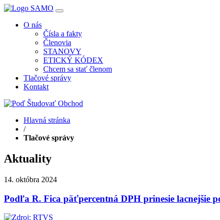
O nás
Čísla a fakty
Členovia
STANOVY
ETICKÝ KÓDEX
Chcem sa stať členom
Tlačové správy
Kontakt
Hlavná stránka
/
Tlačové správy
Aktuality
14. októbra 2024
Podľa R. Fica päťpercentná DPH prinesie lacnejšie po