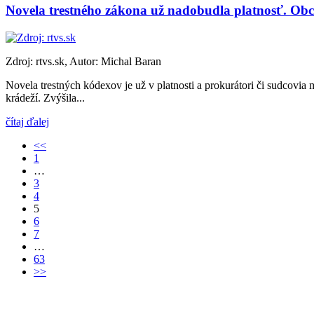
Novela trestného zákona už nadobudla platnosť. Obc
Zdroj: rtvs.sk, Autor: Michal Baran
Novela trestných kódexov je už v platnosti a prokurátori či sudcovi
krádeží. Zvýšila...
čítaj ďalej
<<
1
…
3
4
5
6
7
…
63
>>