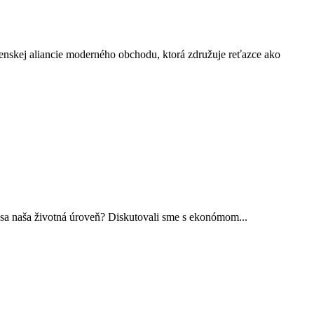
venskej aliancie moderného obchodu, ktorá združuje reťazce ako
í sa naša životná úroveň? Diskutovali sme s ekonómom...