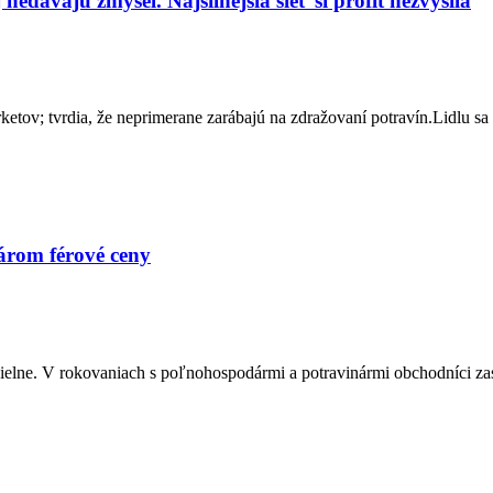
dávajú zmysel. Najsilnejšia sieť si profit nezvýšila
etov; tvrdia, že neprimerane zarábajú na zdražovaní potravín.Lidlu sa vš
árom férové ceny
ielne. V rokovaniach s poľnohospodármi a potravinármi obchodníci zas