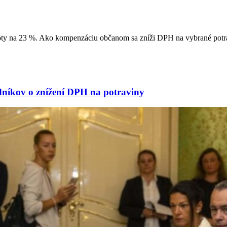
dnoty na 23 %. Ako kompenzáciu občanom sa zníži DPH na vybrané potra
dníkov o znížení DPH na potraviny