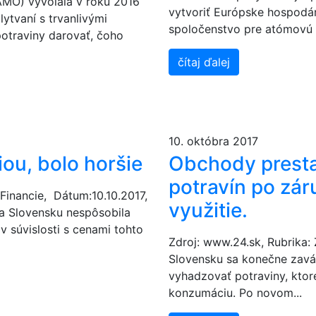
MO) vyvolala v roku 2016
vytvoriť Európske hospodá
ytvaní s trvanlivými
spoločenstvo pre atómovú ene
potraviny darovať, čoho
čítaj ďalej
10. októbra 2017
iou, bolo horšie
Obchody prest
potravín po zár
Financie, Dátum:10.10.2017,
využitie.
a Slovensku nespôsobila
v súvislosti s cenami tohto
Zdroj: www.24.sk, Rubrika:
Slovensku sa konečne zavá
vyhadzovať potraviny, ktor
konzumáciu. Po novom...