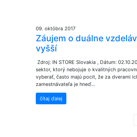
09. októbra 2017
Záujem o duálne vzdeláva
vyšší
Zdroj: IN STORE Slovakia , Dátum: 02.10.2
sektor, ktorý nebojuje o kvalitných pracov
vyberať, často majú pocit, že za dverami i
zamestnávateľa je hneď...
čítaj ďalej