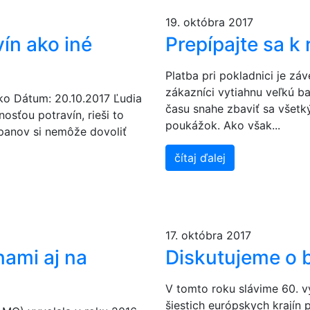
19. októbra 2017
ín ako iné
Prepípajte sa k
Platba pri pokladnici je z
zákazníci vytiahnu veľkú b
sko Dátum: 20.10.2017 Ľudia
času snahe zbaviť sa všetk
osťou potravín, rieši to
poukážok. Ako však...
ópanov si nemôže dovoliť
čítaj ďalej
17. októbra 2017
nami aj na
Diskutujeme o 
V tomto roku slávime 60. vý
šiestich európskych krajín