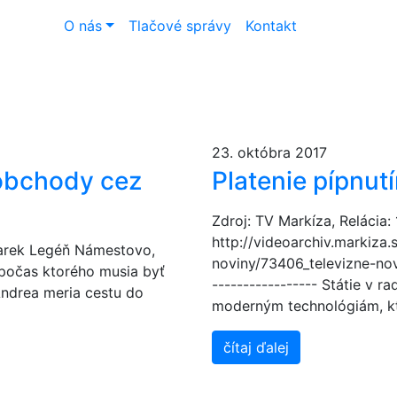
O nás
Tlačové správy
Kontakt
23. októbra 2017
obchody cez
Platenie pípnutí
Zdroj: TV Markíza, Relácia:
http://videoarchiv.markiza.
Marek Legéň Námestovo,
noviny/73406_televizne-no
počas ktorého musia byť
----------------- Státie v r
Andrea meria cestu do
moderným technológiám, kt
čítaj ďalej