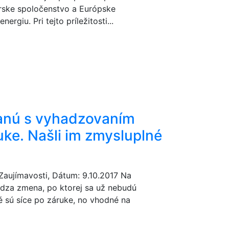
rske spoločenstvo a Európske
rgiu. Pri tejto príležitosti...
anú s vyhadzovaním
uke. Našli im zmysluplné
 Zaujímavosti, Dátum: 9.10.2017 Na
dza zmena, po ktorej sa už nebudú
é sú síce po záruke, no vhodné na