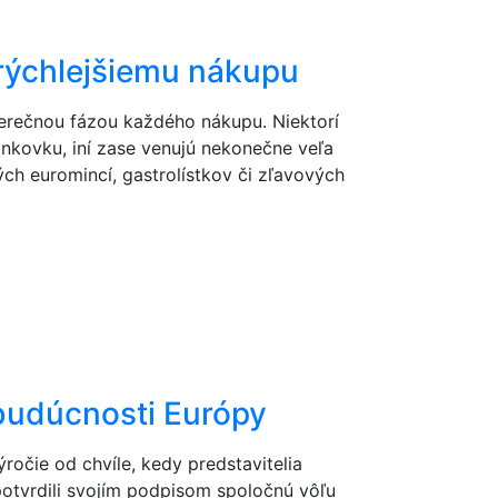
 rýchlejšiemu nákupu
áverečnou fázou každého nákupu. Niektorí
ankovku, iní zase venujú nekonečne veľa
ých euromincí, gastrolístkov či zľavových
budúcnosti Európy
ročie od chvíle, kedy predstavitelia
 potvrdili svojím podpisom spoločnú vôľu