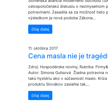
Slovenská aliancia moderného obchodu (SA
celospoločenskú diskusiu o nezmyselnom pl
potravinami. Zasadila sa za možnosť tieto 
výsledkom je nová podoba Zákona...
čítaj ďalej
11. októbra 2017
Cena masla nie je tragéd
Zdroj: Hospodárske noviny, Rubrika: Firmy&
Autor: Simona Gulisová Žiadna potravina n
takú hystériu ako v súčasnosti maslo. Kríza 
produktu Slovákov zasiahla tak,...
čítaj ďalej