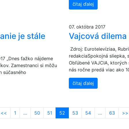
čítaj ďalej
07. októbra 2017
nie je stále
Vajcová dilema
Zdroj: Eurotelevíziaa, Rubr
redakciaSpokojná sliepka, 
017 „Dnes ťažko nájdeme
Obľúbené VAJCIA, ktorých 
níkov. Zamestnanci si môžu
nás ročne predá viac ako 10
ch súčasného
čítaj ďalej
<<
1
…
50
51
52
53
54
…
63
>>